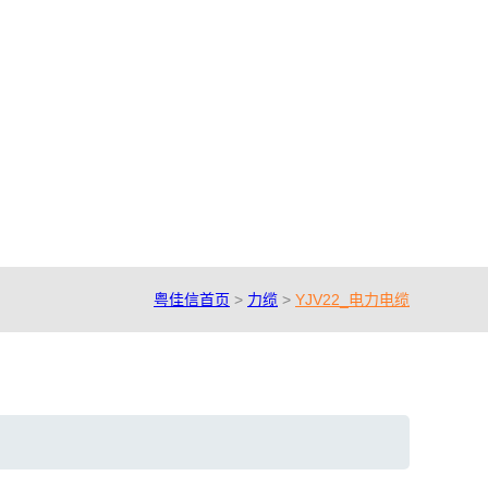
粤佳信首页
>
力缆
>
YJV22_电力电缆