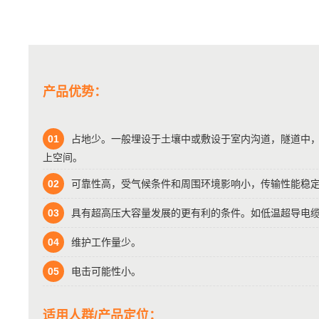
产品优势：
01
占地少。一般埋设于土壤中或敷设于室内沟道，隧道中
上空间。
02
可靠性高，受气候条件和周围环境影响小，传输性能稳
03
具有超高压大容量发展的更有利的条件。如低温超导电
04
维护工作量少。
05
电击可能性小。
适用人群/产品定位：