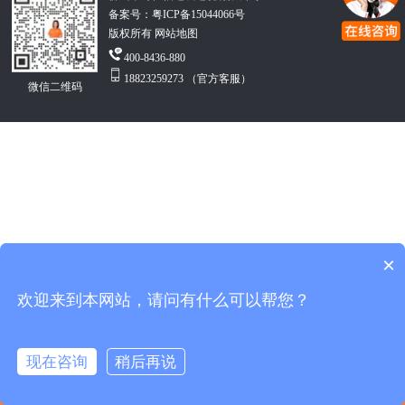
备案号：
粤ICP备15044066号
版权所有 网站地图
400-8436-880
18823259273 （官方客服）
微信二维码
×
欢迎来到本网站，请问有什么可以帮您？
现在咨询
稍后再说
返回首页
产品中心
关于我们
拔打电话