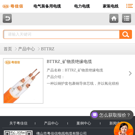
电气装备用电缆
电力电缆
家装电线
首页
产品中心
BTTRZ
BTTRZ_矿物质绝缘电缆
产品名称：BTTRZ_矿物质绝缘电缆
产品介绍：
一种以铜护套包裹铜导体芯线，并以氧化镁粉
末或其他无机绝缘材料隔离导体与护套的电
缆，最外层可按需选择适当保护套。通称
MICC或MI电缆。 还有一种类似的电缆以金属
（比如铝合金）代替铜护套包裹芯线和绝缘材
怎么获取报价？
料，称为矿物绝缘金属护套电缆(Mineral
关于粤佳信
产品中心
insulated metal sheathed cable (MIMS Cable)。
案例中心
新闻中心
佛山市粤佳信电线电缆有限公司