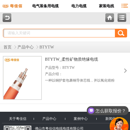
电气装备用电缆
电力电缆
家装电线
首页
产品中心
BTYTW
BTYTW_柔性矿物质绝缘电缆
产品型号：BTYTW
产品介绍：
一种以铜护套包裹铜导体芯线，并以氧化镁粉
末或其他无机绝缘材料隔离导体与护套的电
缆，最外层可按需选择适当保护套。通称
MICC或MI电缆。 还有一种类似的电缆以金属
（比如铝合金）代替铜护套包裹芯线和绝缘材
怎么获取报价？
料，称为矿物绝缘金属护套电缆(Mineral
关于粤佳信
产品中心
insulated metal sheathed cable (MIMS Cable)。
案例中心
新闻中心
佛山市粤佳信电线电缆有限公司